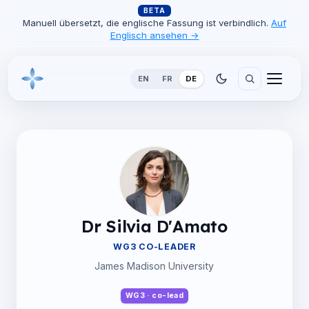
BETA
Manuell übersetzt, die englische Fassung ist verbindlich.
Auf
Englisch ansehen →
EN
FR
DE
Dr Silvia D'Amato
WG3 CO-LEADER
James Madison University
WG3 · co-lead