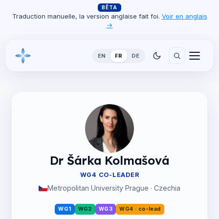
BÊTA
Traduction manuelle, la version anglaise fait foi.
Voir en anglais
→
EN
FR
DE
Dr Šárka Kolmašová
WG4 CO-LEADER
Metropolitan University Prague · Czechia
WG1
WG2
WG3
WG4 · co-lead