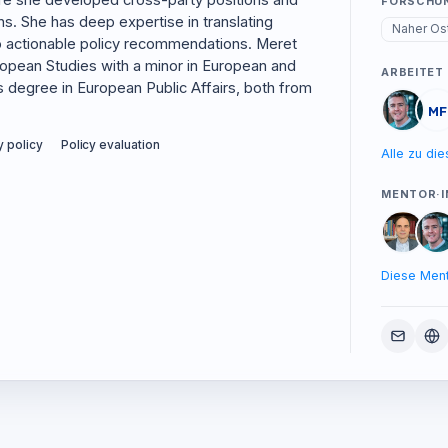
re she developed cross-party positions and
FORSCHU
ns. She has deep expertise in translating
Naher Os
o actionable policy recommendations. Meret
ropean Studies with a minor in European and
ARBEITET
s degree in European Public Affairs, both from
MF
 policy
Policy evaluation
Alle zu di
MENTOR·I
Diese Ment