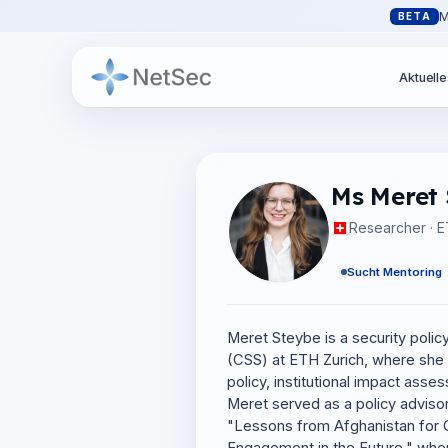
M
BETA
Aktuelle
Ms Meret
Researcher · E
Sucht Mentoring
Meret Steybe is a security polic
(CSS) at ETH Zurich, where she
policy, institutional impact asse
Meret served as a policy advis
"Lessons from Afghanistan for 