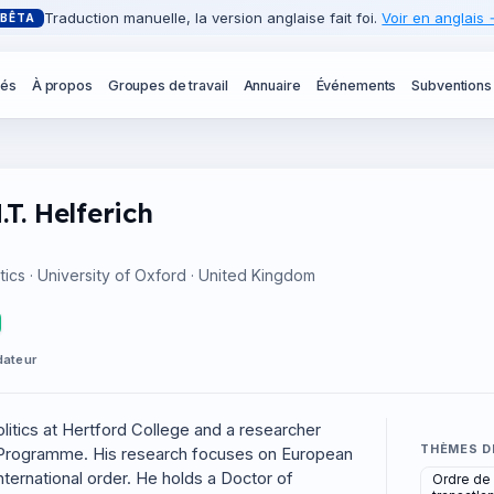
Traduction manuelle, la version anglaise fait foi.
Voir en anglais
BÊTA
tés
À propos
Groupes de travail
Annuaire
Événements
Subventions
T. Helferich
itics · University of Oxford · United Kingdom
dateur
olitics at Hertford College and a researcher
THÈMES D
y Programme. His research focuses on European
nternational order. He holds a Doctor of
Ordre de