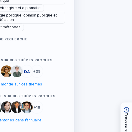
ntique
 étrangère et diplomatie
ie politique, opinion publique et
décision
et méthodes
DE RECHERCHE
E SUR DES THÈMES PROCHES
DA
+39
le monde sur ces thèmes
S SUR DES THÈMES PROCHES
+16
entor·es dans l’annuaire