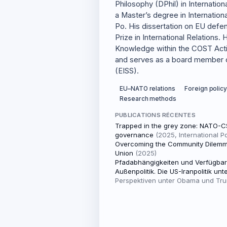
Philosophy (DPhil) in Internatio
a Master’s degree in Internatio
Po. His dissertation on EU defe
Prize in International Relations
Knowledge within the COST Act
and serves as a board member of
(EISS).
EU–NATO relations
Foreign policy
Research methods
PUBLICATIONS RÉCENTES
Trapped in the grey zone: NATO-CS
governance
(2025, International Pol
Overcoming the Community Dilemma
Union
(2025)
Pfadabhängigkeiten und Verfügbark
Außenpolitik. Die US-Iranpolitik un
Perspektiven unter Obama und Tr