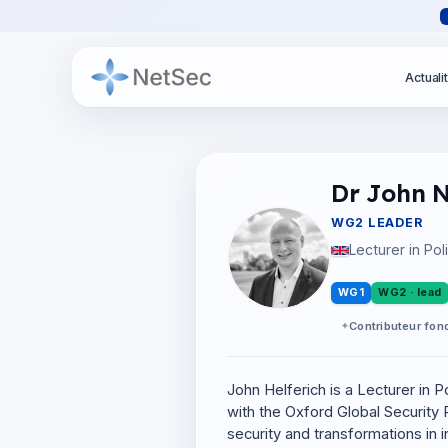
Actuali
Dr John N.
WG2 LEADER
Lecturer in Pol
WG1
WG2 · lead
Contributeur fon
John Helferich is a Lecturer in P
with the Oxford Global Securit
security and transformations in i