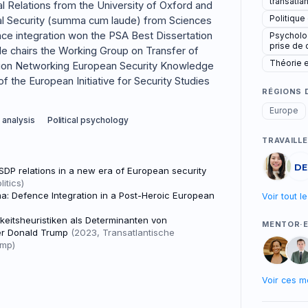
transatla
nal Relations from the University of Oxford and
Politique
nal Security (summa cum laude) from Sciences
nce integration won the PSA Best Dissertation
Psycholog
prise de 
. He chairs the Working Group on Transfer of
Théorie 
ion Networking European Security Knowledge
 the European Initiative for Security Studies
RÉGIONS 
Europe
 analysis
Political psychology
TRAVAILL
DE
DP relations in a new era of European security
itics)
: Defence Integration in a Post-Heroic European
Voir tout 
eitsheuristiken als Determinanten von
MENTOR·E
ter Donald Trump
(2023, Transatlantische
ump)
Voir ces m