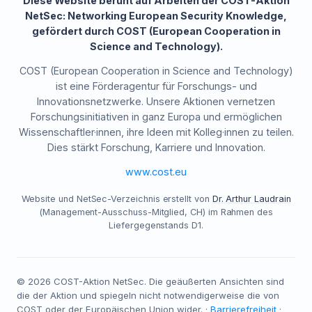
Diese Website beruht auf Arbeiten der COST-Aktion
NetSec: Networking European Security Knowledge,
gefördert durch COST (European Cooperation in
Science and Technology).
COST (European Cooperation in Science and Technology)
ist eine Förderagentur für Forschungs- und
Innovationsnetzwerke. Unsere Aktionen vernetzen
Forschungsinitiativen in ganz Europa und ermöglichen
Wissenschaftler·innen, ihre Ideen mit Kolleg·innen zu teilen.
Dies stärkt Forschung, Karriere und Innovation.
www.cost.eu
Website und NetSec-Verzeichnis erstellt von
Dr. Arthur Laudrain
(Management-Ausschuss-Mitglied, CH) im Rahmen des
Liefergegenstands D1.
©
2026
COST-Aktion NetSec. Die geäußerten Ansichten sind
die der Aktion und spiegeln nicht notwendigerweise die von
COST oder der Europäischen Union wider. ·
Barrierefreiheit
·